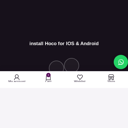
install Hoco for IOS & Android
0
My account
Cart
Wishlist
Shop
Hoco Egypt
2026 CREATED BY
GeoTech
. PREMIUM Programming
SOLUTIONS.