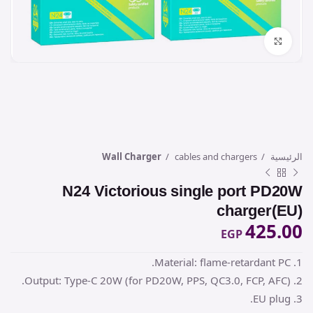
Click to enlarge
الرئيسية
cables and chargers
Wall Charger
N24 Victorious single port PD20W
charger(EU)
425.00
EGP
1. Material: flame-retardant PC.
2. Output: Type-C 20W (for PD20W, PPS, QC3.0, FCP, AFC).
3. EU plug.