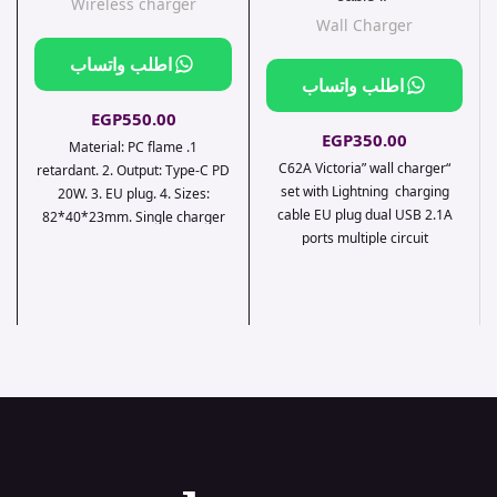
Wireless charger
Wall Charger
اطلب واتساب
اطلب واتساب
EGP
550.00
EGP
350.00
1. Material: PC flame
“C62A Victoria” wall charger
retardant. 2. Output: Type-C PD
set with Lightning charging
20W. 3. EU plug. 4. Sizes:
cable EU plug dual USB 2.1A
82*40*23mm. Single charger
ports multiple circuit
weight: 50g. Set with cable
protection CE certification.
weight: 67g. 5. Support for
iPhone 12 PD20W charging. 6.
Set with charging cable Type-C
to Lightning 1m.