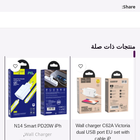
Share:
منتجات ذات صلة
Wall charger C62A Victoria
N14 Smart PD20W iPh
dual USB port EU set with
,
Wall Charger
cable iP