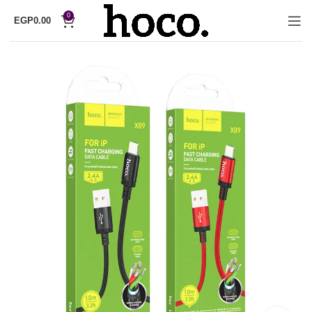
0
EGP
0.00