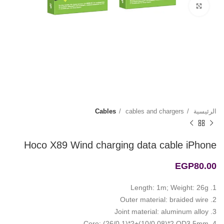
Click to enlarge
الرئيسية
cables and chargers
Cables
Hoco X89 Wind charging data cable iPhone
EGP
80.00
1. Length: 1m; Weight: 26g
2. Outer material: braided wire
3. Joint material: aluminum alloy
4. Core: (26/0.1)*2+(10/0.08)*2 OD3.5mm