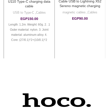
Cable USB to Lightning X52
U110 Type-C charging data
Sereno magnetic charging
cable
magnetic cables
,
Cables
USB to Type-C
,
Cables
EGP
90.00
EGP
150.00
1. Length: 1.2m. Weight: 60g. 2.
Outer material: nylon. 3. Joint
material: aluminum alloy. 4.
Core: (27/0.1)*2+(10/0.1)*2
OD6.0mm. 5. Supports 2.4A
current. 6. OD 6mm, super thick
cable, rough texture, unique
style.