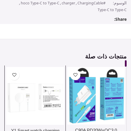
الوسوم:
,
,
,
hoco Type-C to Type-C
charger
#ChargingCable
Type-C to Type-C
Share:
منتجات ذات صلة
C80A PD20W+QC3.0
Y1 Smart watch charging