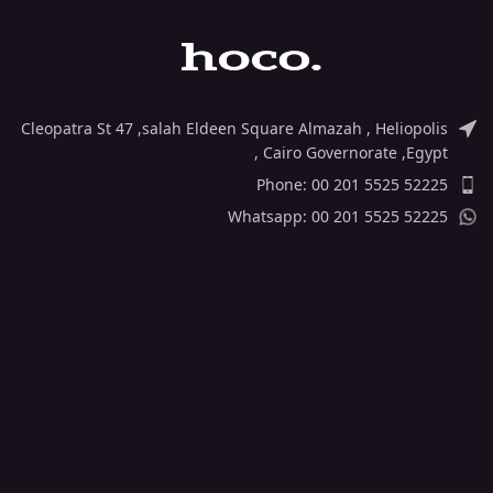
6. Set with 1 meter cable for
Lightning to Type-C PD or
Type-C to Type-C PD.
Cleopatra St 47 ,salah Eldeen Square Almazah , Heliopolis
, Cairo Governorate ,Egypt
Phone: 00 201 5525 52225
Whatsapp: 00 201 5525 52225