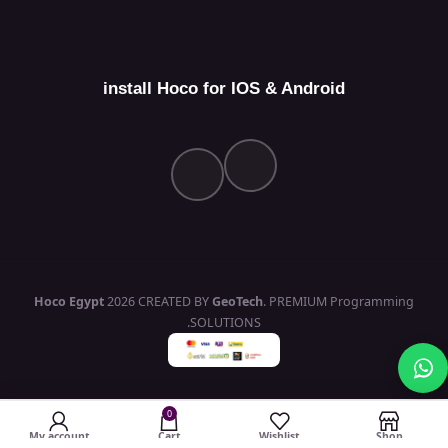
install Hoco for IOS & Android
Hoco Egypt
2026 CREATED BY
GeoTech
. PREMIUM Programming
SOLUTIONS.
0
My account
Cart
Wishlist
Shop