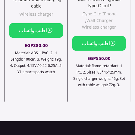
Type-C to iP
cable
,
Type C to IPhone
Wireless charger
,
Wall Charger
Wireless charger
اطلب واتساب
اطلب واتساب
EGP
380.00
1. Material: ABS + PVC. 2.
EGP
550.00
Length: 100cm. 3. Weight: 19g.
4. Output: 4.15V / 0.22-0.25A. 5.
1. Material: flame-retardant
Y1 smart sports watch
PC. 2. Sizes: 85*46*25mm.
charging cable.
Single charger weight: 46g. Set
with cable weight: 72g. 3.
Output: USB – QC 18W, Type-C
– 9V / 2.22A, 12V / 1.67A (PD
20W). Total output: 5V / 3.1A. 4.
Support for PD3.0, for QC3.0 /
QC2.0, for Huawei FCP, for
Samsung AFC and other fast
charging protocols. 5. EU plug.