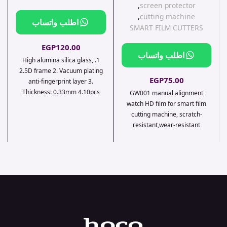
,
screen protector
,
cutting machine
اطلب واتساب
SMART FILM CUTTERS
EGP
120.00
اطلب واتساب
1. High alumina silica glass,
2.5D frame 2. Vacuum plating
EGP
75.00
anti-fingerprint layer 3.
Thickness: 0.33mm 4.10pcs
GW001 manual alignment
package
watch HD film for smart film
cutting machine, scratch-
resistant,wear-resistant