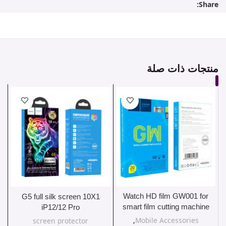
Share:
منتجات ذات صلة
Watch HD film GW001 for
G5 full silk screen 10X1
smart film cutting machine
iP12/12 Pro
,
Mobile Accessories
screen protector