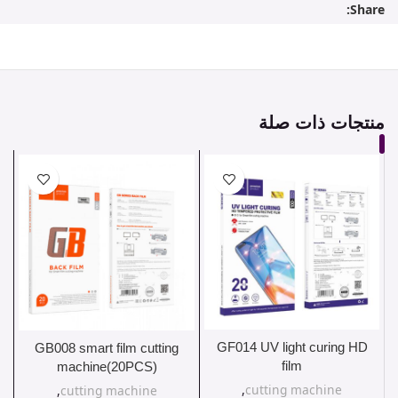
Share:
منتجات ذات صلة
GF014 UV light curing HD
GB008 smart film cutting
film
machine(20PCS)
,
cutting machine
,
cutting machine