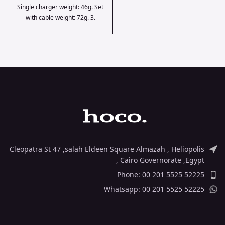
USB-A to Type-C.
Single charger weight: 46g. Set
with cable weight: 72g. 3.
Output: USB – QC 18W, Type-C
– 9V / 2.22A, 12V / 1.67A (PD
20W). Total output: 5V / 3.1A. 4.
Support for PD3.0, for QC3.0 /
QC2.0, for Huawei FCP, for
Samsung AFC and other fast
charging protocols. 5. EU plug.
6. Set with 1 meter cable for
Lightning to Type-C PD or
Type-C to Type-C PD.
Cleopatra St 47 ,salah Eldeen Square Almazah , Heliopolis
, Cairo Governorate ,Egypt
Phone: 00 201 5525 52225
Whatsapp: 00 201 5525 52225