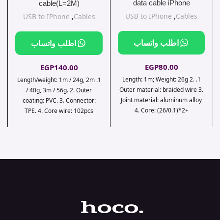
data cable iPhone
cable(L=2M)
USB to IPhone
,
Cables
USB to IPhone
,
Cables
اطلب واتساب
اطلب واتساب
EGP
80.00
EGP
140.00
1. Length: 1m; Weight: 26g 2.
1. Length/weight: 1m / 24g, 2m
Outer material: braided wire 3.
/ 40g, 3m / 56g. 2. Outer
Joint material: aluminum alloy
coating: PVC. 3. Connector:
4. Core: (26/0.1)*2+
TPE. 4. Core wire: 102pcs
(10/0.08)*2 OD3.5mm 5.
copper wires. 5. Support
Support 2.4A charging
charging and data
transmission, rated current:
2.0A.