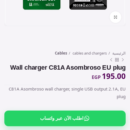
Click to enlarge
الرئيسية
cables and chargers
Cables
Wall charger C81A Asombroso EU plug
195.00
EGP
C81A Asombroso wall charger, single USB output 2.1A, EU
plug
اطلب الآن عبر واتساب