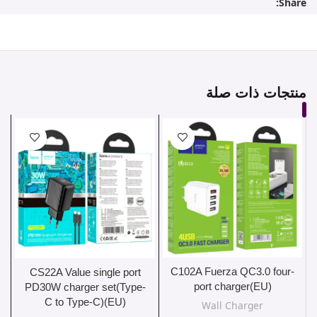
Share:
منتجات ذات صلة
C102A Fuerza QC3.0 four-
CS22A Value single port
port charger(EU)
PD30W charger set(Type-
C to Type-C)(EU)
Wall Charger