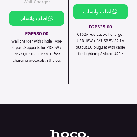
Wall Charger
اطلب واتساب
اطلب واتساب
EGP
535.00
EGP
580.00
C102A Fuerza, wall charger,
USB 18W + 3*USB 5V / 2.1A
Wall charger with single Type-
output,EU plug,set with cable
C port. Supports for PD30W /
for Lightning / Micro-USB /
PPS / QC3.0 / FCP / AFC fast
Type-C.
charging protocols. EU plug.
Available sets with cable Type-
C to Lightning or Type-C to
Type-C.