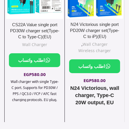
N24 Victorious single port
CS22A Value single port
PD20W charger set(Type-
PD30W charger set(Type-
C to iP)(EU)
C to Type-C)(EU)
,
Wall Charger
Wall Charger
Wireless charger
اطلب واتساب
اطلب واتساب
EGP
580.00
EGP
580.00
Wall charger with single Type-
C port. Supports for PD30W /
N24 Victorious, wall
PPS / QC3.0 / FCP / AFC fast
charger, Type-C
charging protocols. EU plug.
20W output, EU
Available sets with cable Type-
plug, set with cable
C to Lightning or Type-C to
Type-C to Lightning
Type-C.
/ Type-C