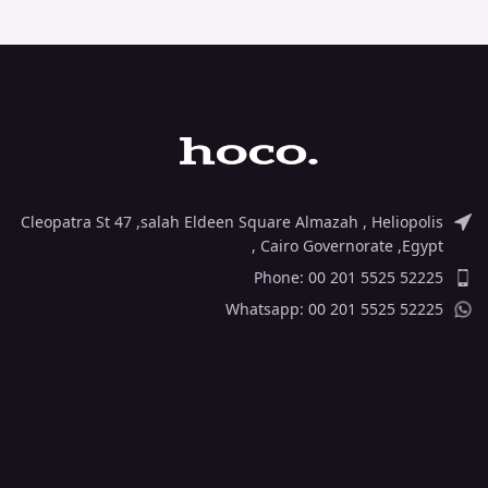
1. Material: flame-retardant
PC. 2. Output: Type-C 20W (for
PD20W, PPS, QC3.0, FCP, AFC).
3. EU plug. 4. Sizes:
80*43*27mm. Single charger
weight: 47g. Set with cable
weight: 61g. 5. Set with Type-C
to Lightning or Type-C to Type-
C, 1m charging cable.
Cleopatra St 47 ,salah Eldeen Square Almazah , Heliopolis
, Cairo Governorate ,Egypt
Phone: 00 201 5525 52225
Whatsapp: 00 201 5525 52225