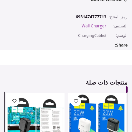
رمز المنتج:
6931474777713
التصنيف:
Wall Charger
الوسم:
#ChargingCable
Share:
منتجات ذات صلة