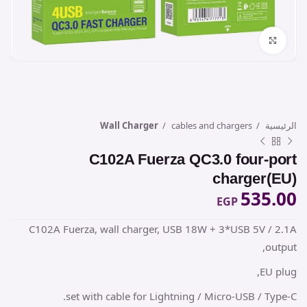
Click to enlarge
الرئيسية
cables and chargers
Wall Charger
C102A Fuerza QC3.0 four-port
charger(EU)
535.00
EGP
C102A Fuerza, wall charger, USB 18W + 3*USB 5V / 2.1A
output,
EU plug,
set with cable for Lightning / Micro-USB / Type-C.