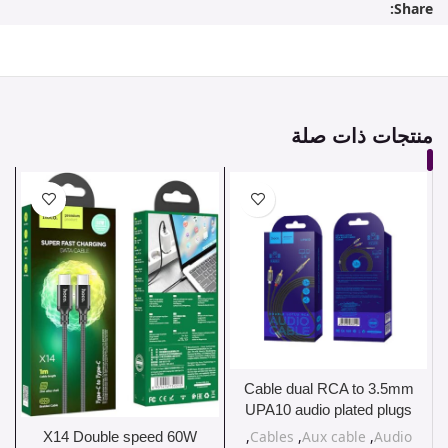
Share:
منتجات ذات صلة
Cable dual RCA to 3.5mm
UPA10 audio plated plugs
,
Cables
,
Aux cable
,
Audio
X14 Double speed 60W