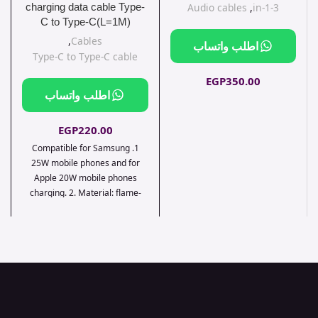
Audio cables
,
3-in-1
charging data cable Type-
C to Type-C(L=1M)
,
Cables
اطلب واتساب
Type-C to Type-C cable
EGP
350.00
اطلب واتساب
EGP
220.00
1. Compatible for Samsung
25W mobile phones and for
Apple 20W mobile phones
charging. 2. Material: flame-
retardant PC. 3. Output: Type-C
25W (for PD25W, PPS, QC3.0 /
QC2.0, AFC). 4. EU plug. 5.
Sizes: 78*42*26mm, Single
charger weight: 56g. Set with
cable weight: 78g. 5. Set with
Type-C to Lightning or Type-C
to Type-C 1m cable