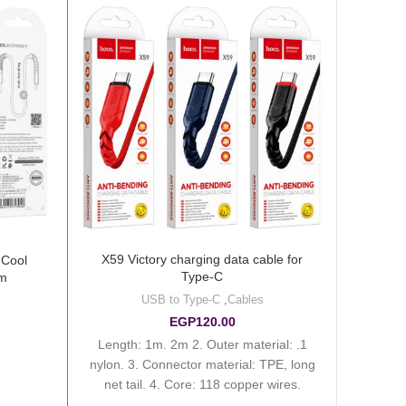
X59 Victory charging data cable for
 Cool
Type-C
5m
USB to Type-C
,
Cables
EGP
120.00
1. Length: 1m. 2m 2. Outer material:
nylon. 3. Connector material: TPE, long
net tail. 4. Core: 118 copper wires.
Current up to 3A.