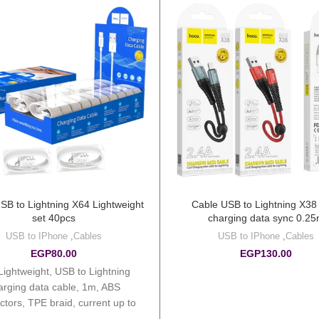
SB to Lightning X64 Lightweight
Cable USB to Lightning X38
set 40pcs
charging data sync 0.2
USB to IPhone
,
Cables
USB to IPhone
,
Cables
EGP
80.00
EGP
130.00
Lightweight, USB to Lightning
arging data cable, 1m, ABS
tors, TPE braid, current up to
2.4A.