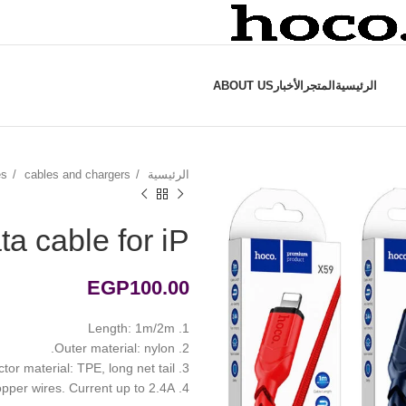
الرئيسية
المتجر
الأخبار
ABOUT US
الرئيسية
cables and chargers
es
ta cable for iP
EGP
100.00
1. Length: 1m/2m
2. Outer material: nylon.
3. Connector material: TPE, long net tail.
4. Core: 118 copper wires. Current up to 2.4A.