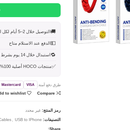
🚚
التوصيل خلال 2–5 أيام لكل المحافظات
💵
الدفع عند الاستلام متاح
🔁
استبدال خلال 14 يوم بشرط أن يكون المنتج بحالته الأصلية
✅
منتجات HOCO أصلية 100%
طرق دفع آمنة:
Mastercard
VISA
d to wishlist
Compare
رمز المنتج:
غير محدد
التصنيفات:
USB to IPhone
,
Cables
Share: