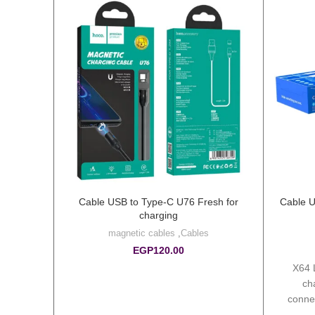
P 2M
Cable USB to Type-C U76 Fresh for
Cable U
charging
magnetic cables
,
Cables
EGP
120.00
 it an
X64 
current
ch
e core
connec
ck. 3.