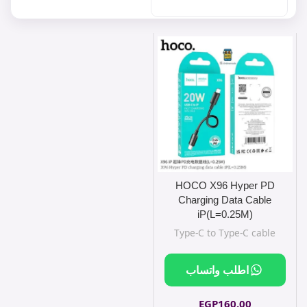
HOCO X96 Hyper PD
Charging Data Cable
iP(L=0.25M)
Type-C to Type-C cable
اطلب واتساب
EGP
160.00